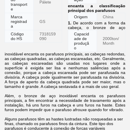
Pálete
transport
encanta a classificação
e
principal dos parafusos
Marca
Origem
China
registrad
GS
1.
De acordo com a forma da
a
cabeça, o bronze de aço
Código
7318159
Capacid
do HS
090
ade de
2000ton/
produçã
Month
o
inoxidável encanta os parafusos principais, as cabeças redondas,
as cabeças quadradas, as cabeças escareadas, etc. Geralmente,
as cabeças escareadas são usadas nos lugares onde a
superfície é exigida ser lisa e nenhumas saliências após a
conexão, porque a cabeça escareada pode ser parafusada na
divisória. A cabeça pode igualmente ser parafusada na divisória.
A força de aperto da cabeça quadrada pode ser maior, mas o
tamanho é grande. A cabeça sextavada é a mais de uso geral.
Além, o bronze de aço inoxidável encanta os parafusos
principais, a fim encontrar a necessidade de travamento após a
instalação, há uns furos na cabeça e uns furos na haste. Estes
furos podem impedir que o parafuso afrouxe quando for vibrado.
Alguns parafusos têm as hastes lustradas não rosqueadas a ser
finas, chamado os parafusos finos da cintura. Este tipo dos
parafusos é conducente à conexão de forças variáveis