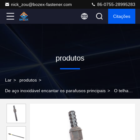
nick_zou@bozex-fastener.com
86-0755-28995283
Citações
produtos
Lar
>
produtos
>
De aço inoxidável encantar os parafusos principais
>
O telhado
de mineração de aço inoxidável encanta a proteção direta do
túnel da mina dos parafusos da cabeça combinada