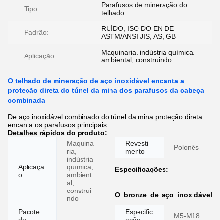
Parafusos de mineração do
Tipo:
telhado
RUÍDO, ISO DO EN DE
Padrão:
ASTM/ANSI JIS, AS, GB
Maquinaria, indústria química,
Aplicação:
ambiental, construindo
O telhado de mineração de aço inoxidável encanta a
proteção direta do túnel da mina dos parafusos da cabeça
combinada
De aço inoxidável combinado do túnel da mina proteção direta
encanta os parafusos principais
Detalhes rápidos do produto:
Maquina
Revesti
Polonês
ria,
mento
indústria
Aplicaçã
química,
Especificações:
o
ambient
al,
construi
O bronze de aço inoxidável
ndo
Pacote
Especific
M5-M18
do
ação