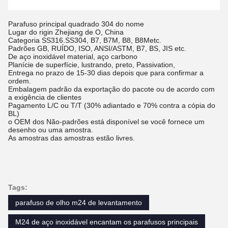
Parafuso principal quadrado 304 do nome
Lugar do rigin Zhejiang de O, China
Categoria SS316.SS304, B7, B7M, B8, B8Metc.
Padrões GB, RUÍDO, ISO, ANSI/ASTM, B7, BS, JIS etc.
De aço inoxidável material, aço carbono
Planície de superfície, lustrando, preto, Passivation,
Entrega no prazo de 15-30 dias depois que para confirmar a
ordem.
Embalagem padrão da exportação do pacote ou de acordo com
a exigência de clientes
Pagamento L/C ou T/T (30% adiantado e 70% contra a cópia do
BL)
o OEM dos Não-padrões está disponível se você fornece um
desenho ou uma amostra.
As amostras das amostras estão livres.
Tags:
parafuso de olho m24 de levantamento
M24 de aço inoxidável encantam os parafusos principais