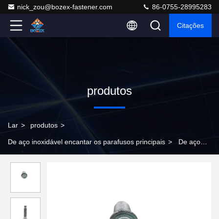
nick_zou@bozex-fastener.com
86-0755-28995283
Citações
produtos
Lar
>
produtos
>
De aço inoxidável encantar os parafusos principais
>
De aço
inoxidável feito sob encomenda encanta a cabeça aparafusa
10,9 parafusos galvanizados do parafuso prisioneiro da roda de
carro do mergulho quente