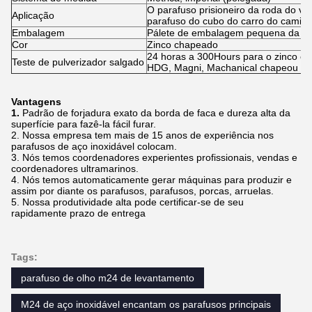
O parafuso prisioneiro da roda do ve
Aplicação
parafuso do cubo do carro do camin
Embalagem
Pálete de embalagem pequena da e
Cor
Zinco chapeado
24 horas a 300Hours para o zinco c
Teste de pulverizador salgado
HDG, Magni, Machanical chapeou
Vantagens
1.
Padrão de forjadura exato da borda de faca e dureza alta da
superfície para fazê-la fácil furar.
2. Nossa empresa tem mais de 15 anos de experiência nos
parafusos de aço inoxidável colocam.
3. Nós temos coordenadores experientes profissionais, vendas e
coordenadores ultramarinos.
4. Nós temos automaticamente gerar máquinas para produzir e
assim por diante os parafusos, parafusos, porcas, arruelas.
5. Nossa produtividade alta pode certificar-se de seu
rapidamente prazo de entrega
Tags:
parafuso de olho m24 de levantamento
M24 de aço inoxidável encantam os parafusos principais