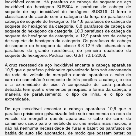
inoxidável comum. Há parafuso de cabeça de soquete de aço
inoxidável do hexágono SUS304 e parafuso de cabeça de
soquete de aço inoxidável do hexágono SUS316. O ferro é
classificado de acordo com a categoria da força do parafuso de
cabeça de soquete do hexágono. Há 4,8 parafusos de cabeça de
soquete do hexágono da categoria, 8,8 parafusos de cabeça de
soquete do hexágono da categoria, 10,9 parafusos de cabeça de
soquete do hexágono da categoria, e 12,9 parafusos de cabeça
de soquete do hexágono da categoria. Os parafusos de cabeça
de soquete do hexágono da classe 8.8-12.9 são chamados os
parafusos de grande resistência, de primeira qualidade do
soquete do hexágono. Padrão não: GB/T 70.1-2008
.
A cruz recessed de aço inoxidável encanta a cabeça aparafusa
10,9 que o parafuso prisioneiro galvanizado feito sob encomenda
da roda do veículo do mergulho quente aparafusa o cubo do
carro do caminhão é composto de três porções: a cabeça, o eixo
e a extremidade do eixo. A composição de cada parafuso
debatida tem quatro elementos principais: a forma da cabeça, a
maneira de parafusamento, o tipo de linha, e o tipo de
extremidade.
De aço inoxidável encantar a cabeça aparafusa 10,9 que o
parafuso prisioneiro galvanizado feito sob encomenda da roda do
veículo do mergulho quente aparafusa o cubo do carro do
caminhão usado para o metaloide ou uns metais mais macios, e
não há nenhuma necessidade de furar e bater; os parafusos de
batida do auto são apontados, de modo que possam bater; os