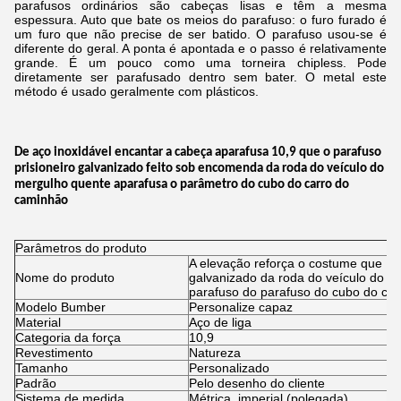
parafusos ordinários são cabeças lisas e têm a mesma
espessura. Auto que bate os meios do parafuso: o furo furado é
um furo que não precise de ser batido. O parafuso usou-se é
diferente do geral. A ponta é apontada e o passo é relativamente
grande. É um pouco como uma torneira chipless. Pode
diretamente ser parafusado dentro sem bater. O metal este
método é usado geralmente com plásticos.
De aço inoxidável encantar a cabeça aparafusa 10,9 que o parafuso
prisioneiro galvanizado feito sob encomenda da roda do veículo do
mergulho quente aparafusa o parâmetro do cubo do carro
do
caminhão
Parâmetros do produto
A elevação reforça o costume que 10,
Nome do produto
galvanizado da roda do veículo do m
parafuso do parafuso do cubo do ca
Modelo Bumber
Personalize capaz
Material
Aço de liga
Categoria da força
10,9
Revestimento
Natureza
Tamanho
Personalizado
Padrão
Pelo desenho do cliente
Sistema de medida
Métrica, imperial (polegada)