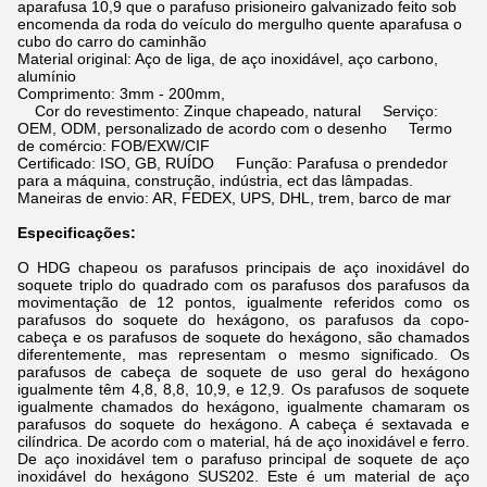
aparafusa 10,9 que o parafuso prisioneiro galvanizado feito sob
encomenda da roda do veículo do mergulho quente aparafusa o
cubo do carro do caminhão
Material original: Aço de liga, de aço inoxidável, aço carbono,
alumínio
Comprimento: 3mm - 200mm,
Cor do revestimento: Zinque chapeado, natural Serviço:
OEM, ODM, personalizado de acordo com o desenho Termo
de comércio: FOB/EXW/CIF
Certificado: ISO, GB, RUÍDO Função: Parafusa o prendedor
para a máquina, construção, indústria, ect das lâmpadas.
Maneiras de envio: AR, FEDEX, UPS, DHL, trem, barco de mar
Especificações:
O HDG chapeou os parafusos principais de aço inoxidável do
soquete triplo do quadrado com os parafusos dos parafusos da
movimentação de 12 pontos, igualmente referidos como os
parafusos do soquete do hexágono, os parafusos da copo-
cabeça e os parafusos de soquete do hexágono, são chamados
diferentemente, mas representam o mesmo significado. Os
parafusos de cabeça de soquete de uso geral do hexágono
igualmente têm 4,8, 8,8, 10,9, e 12,9. Os parafusos de soquete
igualmente chamados do hexágono, igualmente chamaram os
parafusos do soquete do hexágono. A cabeça é sextavada e
cilíndrica. De acordo com o material, há de aço inoxidável e ferro.
De aço inoxidável tem o parafuso principal de soquete de aço
inoxidável do hexágono SUS202. Este é um material de aço