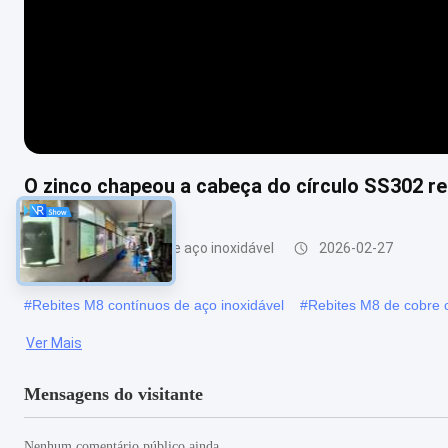
O zinco chapeou a cabeça do círculo SS302 re
Rebites contínuos de aço inoxidável
2026-02-27
#
Rebites M8 contínuos de aço inoxidável
#
Rebites M8 de cobre 
Ver Mais
Mensagens do visitante
Nenhum comentário público ainda