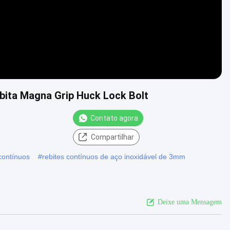
bita Magna Grip Huck Lock Bolt
Contato agora
Compartilhar
contínuos
#
rebites contínuos de aço inoxidável de 3mm
Deixe uma Mensagem