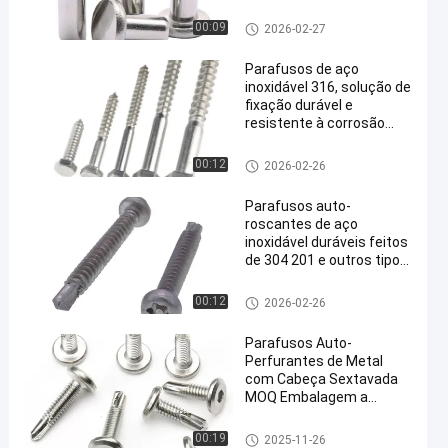
de cabeça plana
Rebites contínuos de aço inoxi
00:09
2026-02-27
dável
Parafusos de aço
inoxidável 316, solução de
fixação durável e
resistente à corrosão
para aplicações
industriais, de
parafusos de batida do auto d
00:12
2026-02-26
construção e de
e aço inoxidável
máquinas
Parafusos auto-
roscantes de aço
inoxidável duráveis ​​feitos
de 304 201 e outros tipos
de aço inoxidável, ideais
para construção e
parafusos de batida do auto d
00:12
2026-02-26
indústria
e aço inoxidável
Parafusos Auto-
Perfurantes de Metal
com Cabeça Sextavada
MOQ Embalagem a
Granel Fixadores Duráveis
Resistentes à Corrosão
parafusos de batida do auto d
00:19
2025-11-26