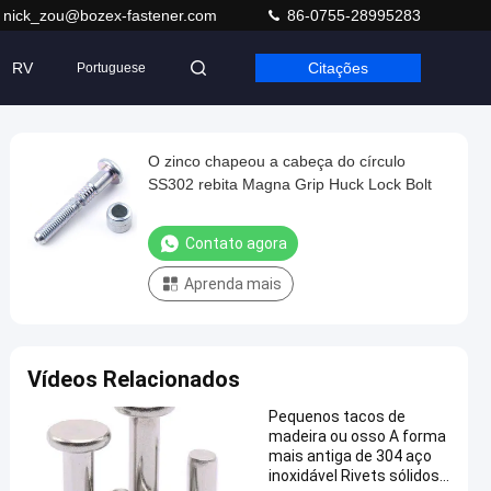
nick_zou@bozex-fastener.com
86-0755-28995283
RV
Citações
Portuguese
O zinco chapeou a cabeça do círculo
SS302 rebita Magna Grip Huck Lock Bolt
Contato agora
Aprenda mais
Vídeos Relacionados
Pequenos tacos de
madeira ou osso A forma
mais antiga de 304 aço
inoxidável Rivets sólidos