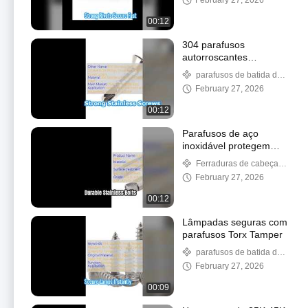
February 27, 2026
00:12
304 parafusos
autorroscantes
inoxidáveis ​​para
parafusos de batida do
construção
auto de aço inoxidável
February 27, 2026
00:12
Parafusos de aço
inoxidável protegem
seus projetos
Ferraduras de cabeça
hexagonal de aço
February 27, 2026
inoxidável
00:12
Lâmpadas seguras com
parafusos Torx Tamper
parafusos de batida do
auto de aço inoxidável
February 27, 2026
00:09