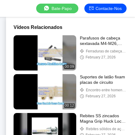
Bate-Papo
Contacte-Nos
Vídeos Relacionados
Parafusos de cabeça
sextavada M4-M26,
fixadores de grau 8.8
Ferraduras de cabeça
hexagonal de aço
February 27, 2026
inoxidável
00:09
Suportes de latão fixam
placas de circuito
Encontro entre homens
e mulheres
February 27, 2026
00:12
Rebites SS zincados
Magna Grip Huck Lock
Bolt
Rebites sólidos de aço
inoxidável