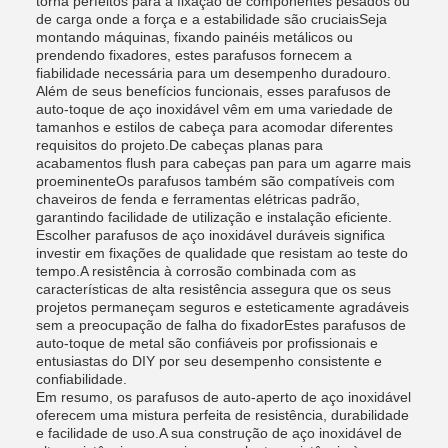
torna perfeitos para a fixação de componentes pesados ou
de carga onde a força e a estabilidade são cruciaisSeja
montando máquinas, fixando painéis metálicos ou
prendendo fixadores, estes parafusos fornecem a
fiabilidade necessária para um desempenho duradouro.
Além de seus benefícios funcionais, esses parafusos de
auto-toque de aço inoxidável vêm em uma variedade de
tamanhos e estilos de cabeça para acomodar diferentes
requisitos do projeto.De cabeças planas para
acabamentos flush para cabeças pan para um agarre mais
proeminenteOs parafusos também são compatíveis com
chaveiros de fenda e ferramentas elétricas padrão,
garantindo facilidade de utilização e instalação eficiente.
Escolher parafusos de aço inoxidável duráveis significa
investir em fixações de qualidade que resistam ao teste do
tempo.A resistência à corrosão combinada com as
características de alta resistência assegura que os seus
projetos permaneçam seguros e esteticamente agradáveis
sem a preocupação de falha do fixadorEstes parafusos de
auto-toque de metal são confiáveis por profissionais e
entusiastas do DIY por seu desempenho consistente e
confiabilidade.
Em resumo, os parafusos de auto-aperto de aço inoxidável
oferecem uma mistura perfeita de resistência, durabilidade
e facilidade de uso.A sua construção de aço inoxidável de