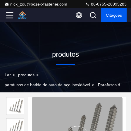
nick_zou@bozex-fastener.com
86-0755-28995283
Citações
produtos
Lar
>
produtos
>
parafusos de batida do auto de aço inoxidável
>
Parafusos de
aço inoxidável 316, solução de fixação durável e resistente à
corrosão para aplicações industriais, de construção e de
máquinas