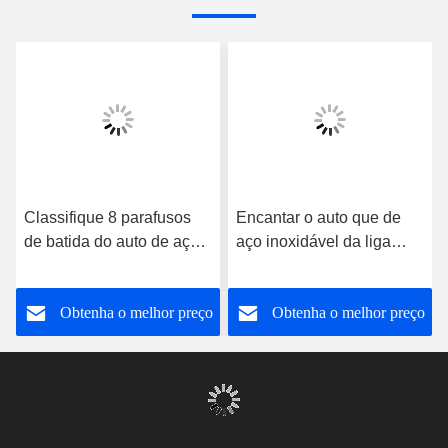
Classifique 8 parafusos
Encantar o auto que de
de batida do auto de aço
aço inoxidável da liga
inoxidável da liga o
principal lisa da
tamanho de M6 que
movimentação bater
o
Obtenha o melhor preço
Obtenha o melhor preço
encanta a cabeça
parafusa o tamanho do
arredondada
comprimento M6 de 6-
movimentação
40mm