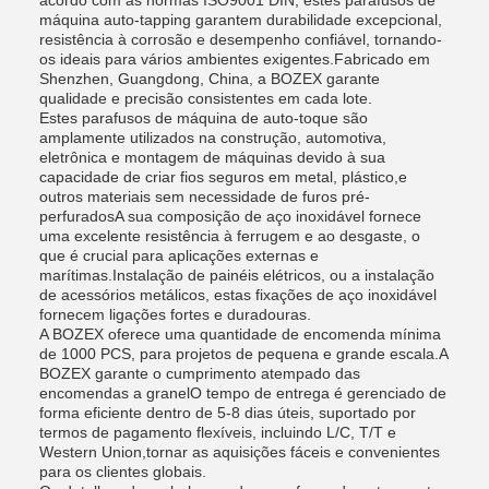
acordo com as normas ISO9001 DIN, estes parafusos de
máquina auto-tapping garantem durabilidade excepcional,
resistência à corrosão e desempenho confiável, tornando-
os ideais para vários ambientes exigentes.Fabricado em
Shenzhen, Guangdong, China, a BOZEX garante
qualidade e precisão consistentes em cada lote.
Estes parafusos de máquina de auto-toque são
amplamente utilizados na construção, automotiva,
eletrônica e montagem de máquinas devido à sua
capacidade de criar fios seguros em metal, plástico,e
outros materiais sem necessidade de furos pré-
perfuradosA sua composição de aço inoxidável fornece
uma excelente resistência à ferrugem e ao desgaste, o
que é crucial para aplicações externas e
marítimas.Instalação de painéis elétricos, ou a instalação
de acessórios metálicos, estas fixações de aço inoxidável
fornecem ligações fortes e duradouras.
A BOZEX oferece uma quantidade de encomenda mínima
de 1000 PCS, para projetos de pequena e grande escala.A
BOZEX garante o cumprimento atempado das
encomendas a granelO tempo de entrega é gerenciado de
forma eficiente dentro de 5-8 dias úteis, suportado por
termos de pagamento flexíveis, incluindo L/C, T/T e
Western Union,tornar as aquisições fáceis e convenientes
para os clientes globais.