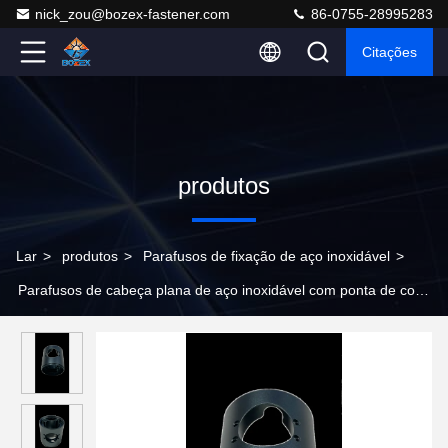
nick_zou@bozex-fastener.com
86-0755-28995283
Citações
produtos
Lar
>
produtos
>
Parafusos de fixação de aço inoxidável
>
Parafusos de cabeça plana de aço inoxidável com ponta de copa
para equipamentos de navios de latão