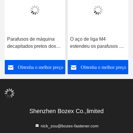
Parafusos de máquina
O aço de liga M4
decapitados pretos dos
estendeu os parafusos de
parafusos de fixação
máquina pretos do óxido
Gr12.9 M8 do aço de liga
dos parafusos de fixação
o
Obtenha o melhor preço
Obtenha o melhor preço
M10
da ponta
Shenzhen Bozex Co.,limited
nick_zou@bozex-fastener.com