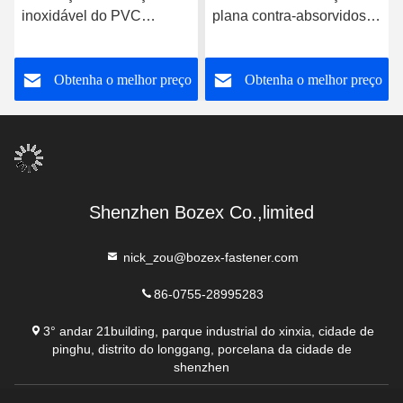
inoxidável do PVC
plana contra-absorvidos
parafusa o parafuso
com revestimento de
principal liso escareado
zinco para aplicação fácil
o
Obtenha o melhor preço
Obtenha o melhor preço
entalhado M6
e conveniente
Shenzhen Bozex Co.,limited
nick_zou@bozex-fastener.com
86-0755-28995283
3° andar 21building, parque industrial do xinxia, cidade de
pinghu, distrito do longgang, porcelana da cidade de
shenzhen