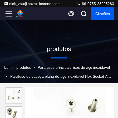
nick_zou@bozex-fastener.com
86-0755-28995283
Citações
produtos
Lar
>
produtos
>
Parafusos principais lisos de aço inoxidável
>
Parafuso de cabeça plana de aço inoxidável Hex Socket A
solução perfeita para as necessidades de fixação