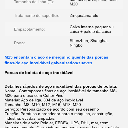
Tamanho da linha (T):
M20
Tratamento de superfície:
Zinque/amarelo
Caixa interna pequena +
Empacotamento:
caixa + pálete da caixa
Shenzhen, Shanghai,
Porto:
Ningbo
M15 encantam o aço de mergulho quente das porcas
finas/de aço inoxidável galvanizados/suaves
Porcas de bolota de aço inoxidável
Detalhes rápidos
de aço inoxidável
das
porcas
de
bolota
:
Nome:
Contraporcas finas de aço inoxidável do tamanho M8-
M20 para o uso com Cotter Pins
Material: Aço de liga, 304 de aço inoxidável
Tamanho:
M8, M10, M12, M16, M18, M20
Serviço: Personalizado de acordo com seu desenho
Função: Parafusa o prendedor para a máquina, construção,
indústria, ect das lâmpadas.
Maneiras de envio: Pelo ar, FEDEX, UPS, DHL, mar, trem
Empacotamento: Caixa interna pequena, caixa da caixa, pálete