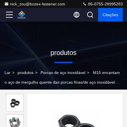
nick_zou@bozex-fastener.com
86-0755-28995283
Citações
produtos
Lar
>
produtos
>
Porcas de aço inoxidável
>
M15 encantam
o aço de mergulho quente das porcas finas/de aço inoxidável
galvanizados/suaves