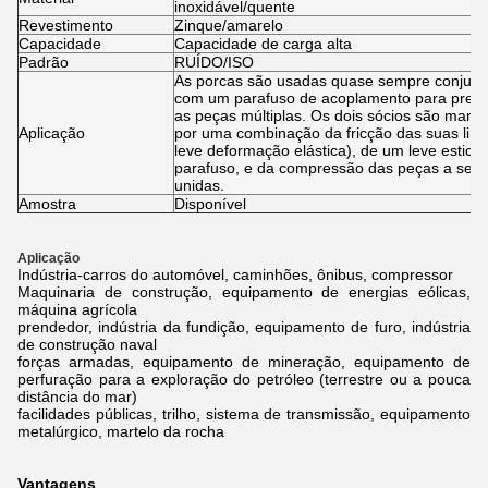
inoxidável/quente
Revestimento
Zinque/amarelo
Capacidade
Capacidade de carga alta
Padrão
RUÍDO/ISO
As porcas são usadas quase sempre conjun
com um parafuso de acoplamento para prend
as peças múltiplas. Os dois sócios são manti
Aplicação
por uma combinação da fricção das suas lin
leve deformação elástica), de um leve esticã
parafuso, e da compressão das peças a ser 
unidas.
Amostra
Disponível
Aplicação
Indústria-carros do automóvel, caminhões, ônibus, compressor
Maquinaria de construção, equipamento de energias eólicas,
máquina agrícola
prendedor, indústria da fundição, equipamento de furo, indústria
de construção naval
forças armadas, equipamento de mineração, equipamento de
perfuração para a exploração do petróleo (terrestre ou a pouca
distância do mar)
facilidades públicas, trilho, sistema de transmissão, equipamento
metalúrgico, martelo da rocha
Vantagens