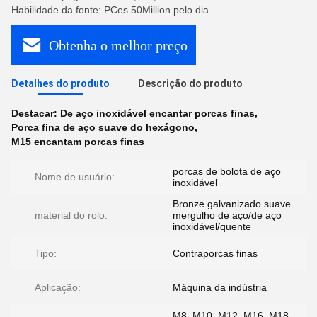
Habilidade da fonte: PCes 50Million pelo dia
Obtenha o melhor preço
Detalhes do produto
Descrição do produto
Destacar:
De aço inoxidável encantar porcas finas
,
Porca fina de aço suave do hexágono
,
M15 encantam porcas finas
porcas de bolota de aço
Nome de usuário:
inoxidável
Bronze galvanizado suave
material do rolo:
mergulho de aço/de aço
inoxidável/quente
Tipo:
Contraporcas finas
Aplicação:
Máquina da indústria
M8, M10, M12, M16, M18,