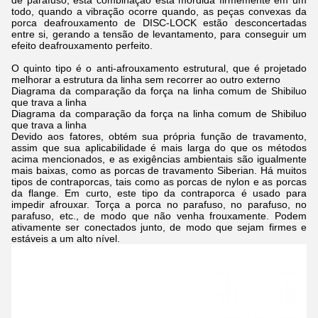
de parafuso, esta combinação está mordida firmemente em um
todo, quando a vibração ocorre quando, as peças convexas da
porca deafrouxamento de DISC-LOCK estão desconcertadas
entre si, gerando a tensão de levantamento, para conseguir um
efeito deafrouxamento perfeito.
O quinto tipo é o anti-afrouxamento estrutural, que é projetado
melhorar a estrutura da linha sem recorrer ao outro externo
Diagrama da comparação da força na linha comum de Shibiluo
que trava a linha
Diagrama da comparação da força na linha comum de Shibiluo
que trava a linha
Devido aos fatores, obtém sua própria função de travamento,
assim que sua aplicabilidade é mais larga do que os métodos
acima mencionados, e as exigências ambientais são igualmente
mais baixas, como as porcas de travamento Siberian. Há muitos
tipos de contraporcas, tais como as porcas de nylon e as porcas
da flange. Em curto, este tipo da contraporca é usado para
impedir afrouxar. Torça a porca no parafuso, no parafuso, no
parafuso, etc., de modo que não venha frouxamente. Podem
ativamente ser conectados junto, de modo que sejam firmes e
estáveis a um alto nível.