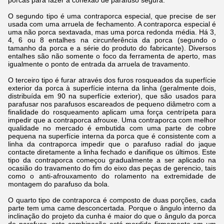
porcas para fazer a conexão de parafuso segura.
O segundo tipo é uma contraporca especial, que precise de ser
usada com uma arruela de fechamento. A contraporca especial é
uma não porca sextavada, mas uma porca redonda média. Há 3,
4, 6 ou 8 entalhes na circunferência da porca (segundo o
tamanho da porca e a série do produto do fabricante). Diversos
entalhes são não somente o foco da ferramenta de aperto, mas
igualmente o ponto de entrada da arruela de travamento.
O terceiro tipo é furar através dos furos rosqueados da superfície
exterior da porca à superfície interna da linha (geralmente dois,
distribuída em 90 na superfície exterior), que são usados para
parafusar nos parafusos escareados de pequeno diâmetro com a
finalidade do rosqueamento aplicam uma força centrípeta para
impedir que a contraporca afrouxe. Uma contraporca com melhor
qualidade no mercado é embutida com uma parte de cobre
pequena na superfície interna da porca que é consistente com a
linha da contraporca impedir que o parafuso radial do jaque
contacte diretamente a linha fechado e danifique os últimos. Este
tipo da contraporca começou gradualmente a ser aplicado na
ocasião do travamento do fim do eixo das peças de gerencio, tais
como o anti-afrouxamento do rolamento na extremidade de
montagem do parafuso da bola.
O quarto tipo de contraporca é composto de duas porções, cada
parte tem uma came desconcertada. Porque o ângulo interno da
inclinação do projeto da cunha é maior do que o ângulo da porca