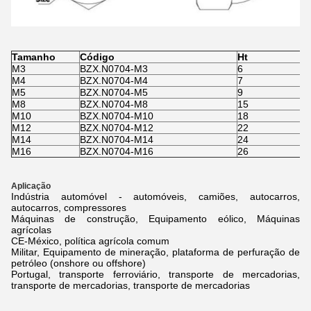
Tamanho
Código
Ht
M3
BZX.N0704-M3
6
7
M4
BZX.N0704-M4
7
7
M5
BZX.N0704-M5
9
8
M8
BZX.N0704-M8
15
1
M10
BZX.N0704-M10
18
1
M12
BZX.N0704-M12
22
1
M14
BZX.N0704-M14
24
2
M16
BZX.N0704-M16
26
2
Aplicação
Indústria automóvel - automóveis, camiões, autocarros,
autocarros, compressores
Máquinas de construção, Equipamento eólico, Máquinas
agrícolas
CE-México, política agrícola comum
Militar, Equipamento de mineração, plataforma de perfuração de
petróleo (onshore ou offshore)
Portugal, transporte ferroviário, transporte de mercadorias,
transporte de mercadorias, transporte de mercadorias