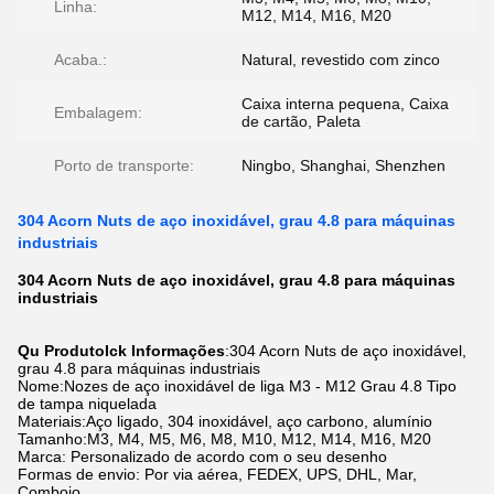
Linha:
M12, M14, M16, M20
Acaba.:
Natural, revestido com zinco
Caixa interna pequena, Caixa
Embalagem:
de cartão, Paleta
Porto de transporte:
Ningbo, Shanghai, Shenzhen
304 Acorn Nuts de aço inoxidável, grau 4.8 para máquinas
industriais
304 Acorn Nuts de aço inoxidável, grau 4.8 para máquinas
industriais
Qu Produto
I
ck Informações
:
304 Acorn Nuts de aço inoxidável,
grau 4.8 para máquinas industriais
Nome:
Nozes de aço inoxidável de liga M3 - M12 Grau 4.8 Tipo
de tampa niquelada
Materiais:
Aço ligado, 304 inoxidável, aço carbono, alumínio
Tamanho:
M3, M4, M5, M6, M8, M10, M12, M14, M16, M20
Marca: Personalizado de acordo com o seu desenho
Formas de envio: Por via aérea, FEDEX, UPS, DHL, Mar,
Comboio