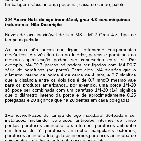
Embalagem: Caixa interna pequena, caixa de cartão, palete
304 Acorn Nuts de aço inoxidável, grau 4.8 para máquinas
industriais
- Não.
Descrição
Nozes de aço inoxidável de liga M3 - M12 Grau 4.8 Tipo de
tampa niquelada.
As porcas são peças que ligam fortemente equipamentos
mecânicos. Através dos fios no interior, porcas e parafusos da
mesma especificação podem ser conectados entre si. Por
exemplo, M4-P0.7 porcas só podem ser ligadas com M4-P0.7
série de parafusos (na porca) Entre eles, M4 significa que o
diâmetro interno da porca é de cerca de 4 mm, e 0,7 significa
que a distância entre os dois fios é de 0,7 mm;O mesmo vale
para os produtos americanos., por exemplo, uma porca 1/4-20
só pode ser combinada com um parafuso 1/4-20 (1/4 significa
que o diâmetro interno da porca é de aproximadamente 0,25
polegadas e 20 significa que há 20 dentes em cada polegada).
1Removível
Nozes de tampa de aço inoxidável 304
podem ser
instalados, incluindo: parafusos antiroubo internos de cinco
pontos, parafusos antiroubo torx internos, parafusos antiroubo
em forma de Y, parafusos antiroubo triangulares externos,
parafusos antiroubo triangulares internos,parafusos antiroubo de
dois pontos, parafusos anti-roubo excêntricos, etc.