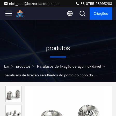
nick_zou@bozex-fastener.com
86-0755-28995283
Citações
produtos
Lar
>
produtos
>
Parafusos de fixação de aço inoxidável
>
parafusos de fixação serrilhados do ponto do copo do
comprimento de 3-35mm