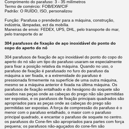
Comprimento do parafuso: 3 - 35 milímetros
Termo de comércio: FOB/EXW/CIF
Padrão: O RUÍDO, ISO, personalizou
Função: Parafusa o prendedor para a máquina, construção,
indústria, lâmpadas, ect da mobília.
Maneiras de envio: FEDEX, UPS, DHL, pelo transporte do mar,
pelo transporte do ar
304 parafusos de fixação de aço inoxidável do ponto do
copo do aperto do nó
304 parafusos de fixação de aço inoxidável do ponto do copo do
aperto do nó são um tipo do parafuso usaram-se especialmente
para fixar a posição relativa da máquina. Quando no uso, o
parafuso de fixação é parafusado no furo do parafuso da
máquina a ser fixada, e a extremidade do parafuso é
pressionada firmemente na superfície de uma outra máquina,
mesmo se a máquina anterior é fixada na última máquina. Os
parafusos de fixação entalhado e do hexágono do soquete são
usados nas peças onde as cabeças do prego não são permitidas
ser expostas, e os parafusos de fixação principais quadrados são
apropriados para as peças onde as cabeças do prego são
permitidas ser expostas. A força de compressão do parafuso é o
menor com o parafuso entalhado, o maior com o parafuso
principal quadrado, e encantar o parafuso de soquete no centro.
os parafusos do Cone-fim são apropriados para partes com força
pequena; os parafusos não-aguçados do cone-fim são