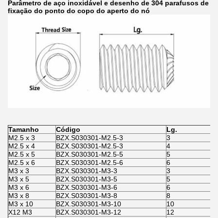
Parâmetro
de aço inoxidável
e desenho
de 304 parafusos de
fixação do ponto
do
copo
do
aperto
do
nó
Tamanho
Código
Lg.
T
M2.5 x 3
BZX.S030301-M2.5-3
3
M2.5 x 4
BZX.S030301-M2.5-3
4
M2.5 x 5
BZX.S030301-M2.5-5
5
M2.5 x 6
BZX.S030301-M2.5-6
6
M3 x 3
BZX.S030301-M3-3
3
M3 x 5
BZX.S030301-M3-5
5
M3 x 6
BZX.S030301-M3-6
6
M3 x 8
BZX.S030301-M3-8
8
M3 x 10
BZX.S030301-M3-10
10
X12 M3
BZX.S030301-M3-12
12