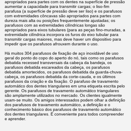
apropriados para partes com os dentes na superfície de pressão
aumentar a capacidade para transmitir cargas; o liso-fim
parafusa (a superfície de pressão deve ser liso) e os parafusos
com extremidades côncavas são apropriados para partes com
dureza mais alta ou posições frequentemente ajustadas; os
parafusos com as extremidades cilíndricas longas são
apropriados para eixos tubulares (para as peças fino-muradas, a
extremidade cilíndrica incorpora os furos do eixo tubular para
transmitir cargas maiores, mas deve haver um dispositivo para
impedir que os parafusos afrouxem durante o uso.
Há muitos 304 parafusos de fixação de aço inoxidável de uso
geral do ponto do copo do aperto do nó, tais como os parafusos
debatida recessed transversais da cabeça da bandeja, os
parafusos debatida escareados da cabeça, os parafusos
debatida amortecidos, os parafusos debatida da guarda-chuva-
cabeça, os parafusos debatida da corte-cauda, e os últimos
parafusos da criação e da fixação. O parafuso de travamento
automático dos dentes triangulares em uma etiqueta escrita pelo
gerente. Os parafusos de travamento automático triangulares
são amplamente utilizados no mercado. Os clientes igualmente
usam-se muito. Os amigos interessados podem olhar a definição
dos parafusos de travamento automático, a definição e o
conhecimento básico dos parafusos de travamento automático
dos dentes triangulares. É conveniente para todos compreender
e aprender.